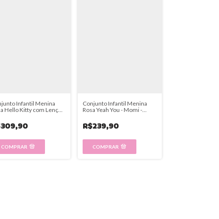
junto Infantil Menina
Conjunto Infantil Menina
a Hello Kitty com Lenço -
Rosa Yeah You - Momi -
i - J7388
H7552
309,90
R$239,90
COMPRAR
COMPRAR