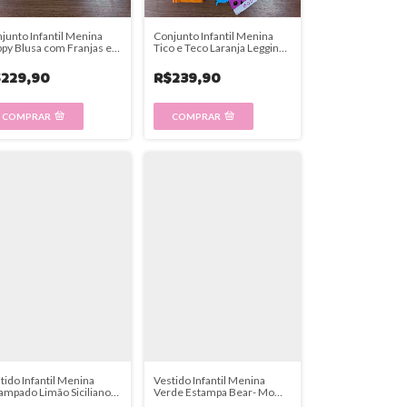
junto Infantil Menina
Conjunto Infantil Menina
py Blusa com Franjas e
Tico e Teco Laranja Legging -
rt saia - Momi - H7555
Momi - H7477
229,90
R$239,90
COMPRAR
COMPRAR
tido Infantil Menina
Vestido Infantil Menina
ampado Limão Siciliano&
Verde Estampa Bear- Momi
r - Momi - J7471
- H7383