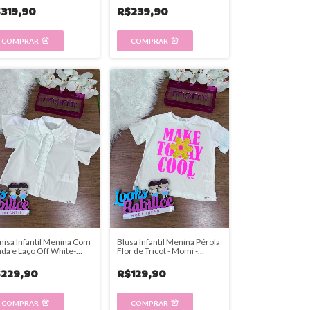
319,90
R$239,90
COMPRAR
COMPRAR
isa Infantil Menina Com
Blusa Infantil Menina Pérola
da e Laço Off White-
Flor de Tricot - Momi -
mi - H7361
H7334
229,90
R$129,90
COMPRAR
COMPRAR