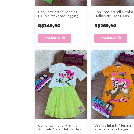
Conjunto Infantil Menina
Conjunto Infantil Menina
Hello Kitty Verde Legging -
Hello Kitty Rosa Neon -
Momi - H7493
Momi - J7491
R$249,90
R$269,90
COMPRAR
COMPRAR
Conjunto Infantil Menina
Vestido Infantil Menina T
Amarelo Neon Hello Kitty -
e Teco Laranja Tangerina 
Momi - H7473
Momi - H7389