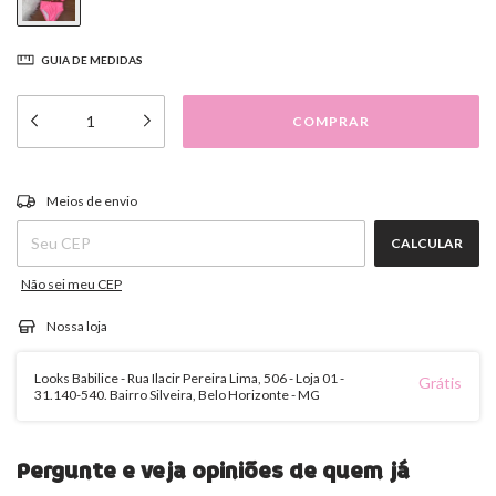
GUIA DE MEDIDAS
ALTERAR CEP
Entregas para o CEP:
Meios de envio
CALCULAR
Não sei meu CEP
Nossa loja
Looks Babilice - Rua Ilacir Pereira Lima, 506 - Loja 01 -
Grátis
31.140-540. Bairro Silveira, Belo Horizonte - MG
Pergunte e veja opiniões de quem já