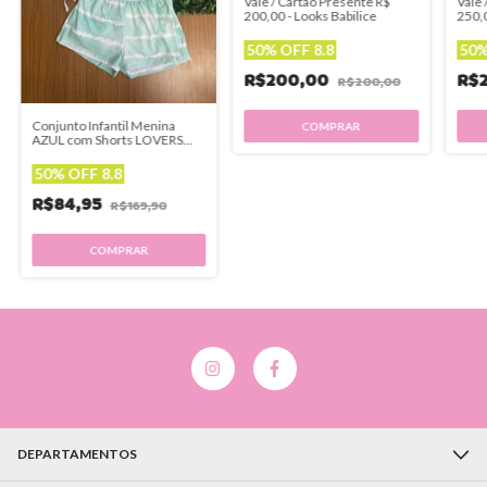
Vale / Cartão Presente R$
Vale 
200,00 - Looks Babilice
250,0
50% OFF 8.8
50%
R$200,00
R$
R$200,00
Conjunto Infantil Menina
AZUL com Shorts LOVERS
CLUB - Kukie
50% OFF 8.8
R$84,95
R$169,90
COMPRAR
DEPARTAMENTOS