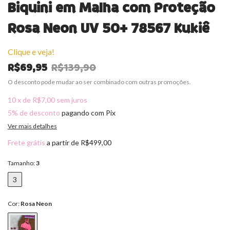
Biquini em Malha com Proteção
Rosa Neon UV 50+ 78567 Kukiê
Clique e veja!
R$69,95
R$139,90
O desconto pode mudar ao ser combinado com outras promoções.
10
x
de
R$7,00
sem juros
5% de desconto
pagando com Pix
Ver mais detalhes
Frete grátis
a partir de
R$499,00
Tamanho:
3
3
Cor:
Rosa Neon