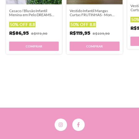
Vesti
Curt
Casaco / Blusão Infantil
Vestido Infantil Mangas
AMAR
Menina em Pelo DREAMS
Curtas FRUTINHAS - Mon
LHAMA - Mon Sucré
Sucré
50%
50% OFF 8.8
50% OFF 8.8
R$
R$86,95
R$119,95
R$173,90
R$239,90
COMPRAR
COMPRAR