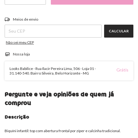
ALTERAR CEP
Entregas para o CEP:
Meios de envio
CALCULAR
Não sei meu CEP
Nossa loja
Looks Babilice - Rua Ilacir Pereira Lima, 506 - Loja 01 -
Grátis
31.140-540. Bairro Silveira, Belo Horizonte - MG
Pergunte e veja opiniões de quem já
comprou
Descrição
Biquíni infantil: top com abertura frontal por zíper e calcinha tradicional.