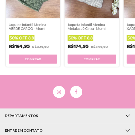
Jaqueta Infantil Menina
Jaqueta Infantil Menina
Jaque
VERDE CARGO - Momi
Metalassê Cinza- Momi
XADR
50% OFF 8.8
50% OFF 8.8
50%
R$164,95
R$174,95
R$1
R$329,90
R$349,90
COMPRAR
COMPRAR
DEPARTAMENTOS
ENTRE EM CONTATO