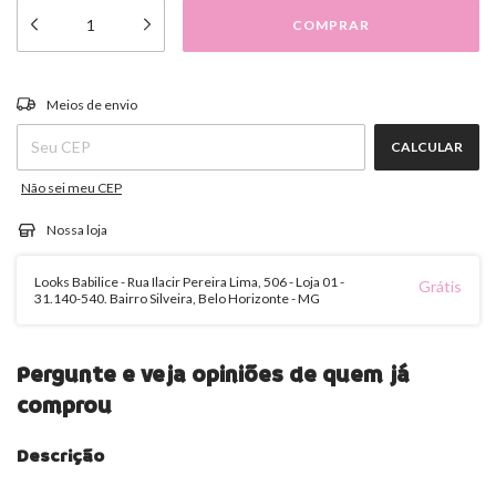
ALTERAR CEP
Entregas para o CEP:
Meios de envio
CALCULAR
Não sei meu CEP
Nossa loja
Looks Babilice - Rua Ilacir Pereira Lima, 506 - Loja 01 -
Grátis
31.140-540. Bairro Silveira, Belo Horizonte - MG
Pergunte e veja opiniões de quem já
comprou
Descrição