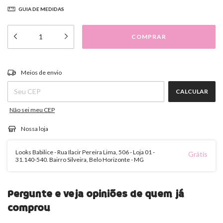
GUIA DE MEDIDAS
ALTERAR CEP
Entregas para o CEP:
Meios de envio
CALCULAR
Não sei meu CEP
Nossa loja
Looks Babilice - Rua Ilacir Pereira Lima, 506 - Loja 01 -
Grátis
31.140-540. Bairro Silveira, Belo Horizonte - MG
Pergunte e veja opiniões de quem já
comprou