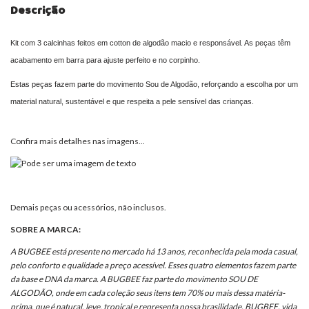
Descrição
Kit com 3 calcinhas feitos em cotton de algodão macio e responsável. As peças têm
acabamento em barra para ajuste perfeito e no corpinho.
Estas peças fazem parte do movimento Sou de Algodão, reforçando a escolha por um
material natural, sustentável e que respeita a pele sensível das crianças.
Confira mais detalhes nas imagens...
Demais peças ou acessórios, não inclusos.
SOBRE A MARCA:
A BUGBEE está presente no mercado há 13 anos, reconhecida pela moda casual,
pelo conforto e qualidade a preço acessível. Esses quatro elementos fazem parte
da base e DNA da marca. A BUGBEE faz parte do movimento SOU DE
ALGODÃO, onde em cada coleção seus itens tem 70% ou mais dessa matéria-
prima, que é natural, leve, tropical e representa nossa brasilidade. BUGBEE, vida