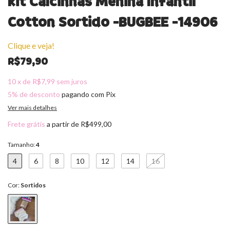
kit Calcinhas Menina Infantil
Cotton Sortido -BUGBEE -14906
Clique e veja!
R$79,90
10
x
de
R$7,99
sem juros
5% de desconto
pagando com Pix
Ver mais detalhes
Frete grátis
a partir de
R$499,00
Tamanho:
4
4
6
8
10
12
14
16
Cor:
Sortidos