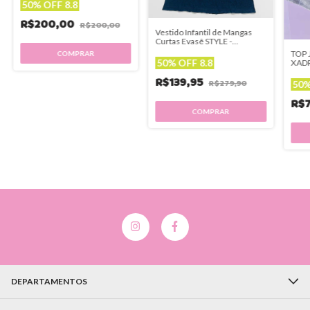
50% OFF 8.8
R$200,00
R$200,00
Vestido Infantil de Mangas
Curtas Evasê STYLE -
Luluzinha
TOP 
50% OFF 8.8
XADR
R$139,95
R$279,90
50%
R$
COMPRAR
DEPARTAMENTOS