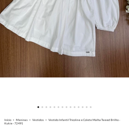
Início
>
Meninas
>
Vestidos
>
Vestido Infantil Tricoline e Colete Malha Tweed Brilho -
Kukie - 72491