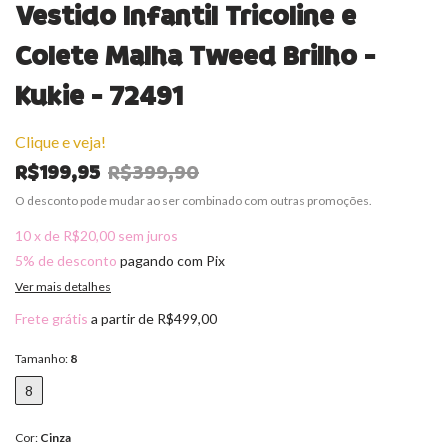
Vestido Infantil Tricoline e
Colete Malha Tweed Brilho -
Kukie - 72491
Clique e veja!
R$199,95
R$399,90
O desconto pode mudar ao ser combinado com outras promoções.
10
x
de
R$20,00
sem juros
5% de desconto
pagando com Pix
Ver mais detalhes
Frete grátis
a partir de
R$499,00
Tamanho:
8
8
Cor:
Cinza