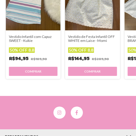
Vestido Infantil com Capuz
Vestido de Festa Infantil OFF
Vesti
SWEET - Kukie
WHITE em Laise - Momi
BRA
Mom
50% OFF 8.8
50% OFF 8.8
50%
R$94,95
R$144,95
R$1
R$189,90
R$289,90
COMPRAR
COMPRAR