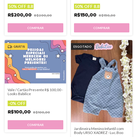
50% OFF 8.8
50% OFF 8.8
R$200,00
R$150,00
R$200,00
R$150,00
GRÁTIS
ESGOTADO
Vale / Cartão Presente R$ 100,00 -
Looks Babilice
-
0
%
OFF
R$100,00
R$100,00
Jardineira Menino Infantil com
Body URSO XADREZ - Luc.Boo