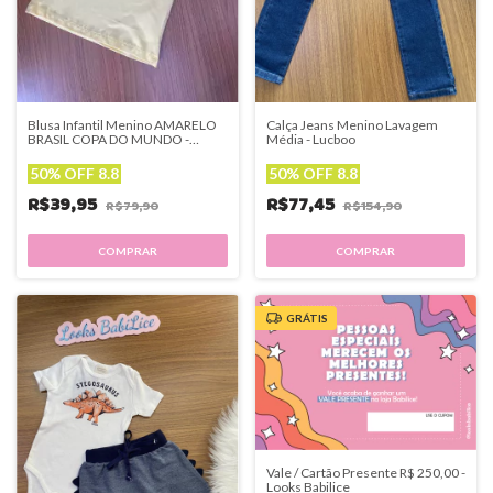
Blusa Infantil Menino AMARELO
Calça Jeans Menino Lavagem
BRASIL COPA DO MUNDO -
Média - Lucboo
Lucboo
50% OFF 8.8
50% OFF 8.8
R$39,95
R$77,45
R$79,90
R$154,90
COMPRAR
COMPRAR
GRÁTIS
Vale / Cartão Presente R$ 250,00 -
Looks Babilice