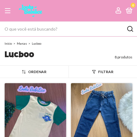
0
Início
>
Marcas
>
Lucboo
Lucboo
8 produtos
ORDENAR
FILTRAR