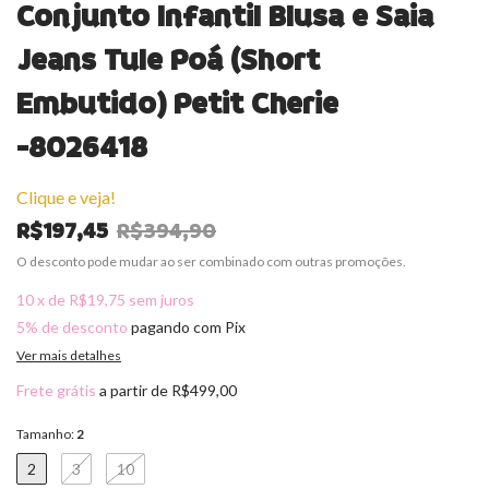
Conjunto Infantil Blusa e Saia
Jeans Tule Poá (Short
Embutido) Petit Cherie
-8026418
Clique e veja!
R$197,45
R$394,90
O desconto pode mudar ao ser combinado com outras promoções.
10
x
de
R$19,75
sem juros
5% de desconto
pagando com Pix
Ver mais detalhes
Frete grátis
a partir de
R$499,00
Tamanho:
2
2
3
10