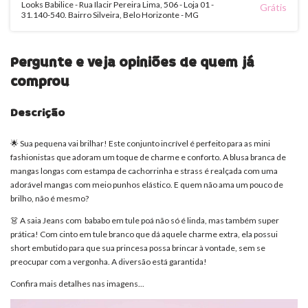
Looks Babilice - Rua Ilacir Pereira Lima, 506 - Loja 01 -
Grátis
31.140-540. Bairro Silveira, Belo Horizonte - MG
Pergunte e veja opiniões de quem já
comprou
Descrição
🌟 Sua pequena vai brilhar! Este conjunto incrível é perfeito para as mini
fashionistas que adoram um toque de charme e conforto. A blusa branca de
mangas longas com estampa de cachorrinha e strass é realçada com uma
adorável mangas com meio punhos elástico. E quem não ama um pouco de
brilho, não é mesmo?
👗 A saia Jeans com bababo em tule poá não só é linda, mas também super
prática! Com cinto em tule branco que dá aquele charme extra, ela possui
short embutido para que sua princesa possa brincar à vontade, sem se
preocupar com a vergonha. A diversão está garantida!
Confira mais detalhes nas imagens...