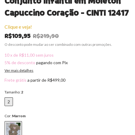
Conjunto Infantil em Moleton
Capuccino Coração - CINTI 12417
Clique e veja!
R$109,95
R$219,90
O desconto pode mudar ao ser combinado com outras promoções.
10
x
de
R$11,00
sem juros
5% de desconto
pagando com Pix
Ver mais detalhes
Frete grátis
a partir de
R$499,00
Tamanho:
2
2
Cor:
Marrom