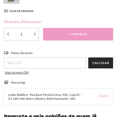
GUIA DE MEDIDAS
Atenção, última peça!
ALTERAR CEP
Entregas para o CEP:
Meios de envio
CALCULAR
Não sei meu CEP
Nossa loja
Looks Babilice - Rua Ilacir Pereira Lima, 506 - Loja 01 -
Grátis
31.140-540. Bairro Silveira, Belo Horizonte - MG
Pergunte e veja opiniões de quem já