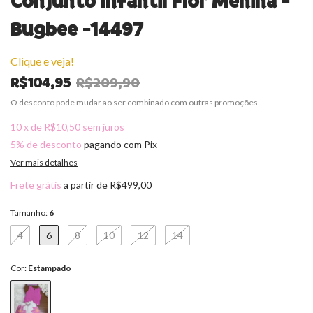
Conjunto Infantil Flor Menina -
Bugbee -14497
Clique e veja!
R$104,95
R$209,90
O desconto pode mudar ao ser combinado com outras promoções.
10
x
de
R$10,50
sem juros
5% de desconto
pagando com Pix
Ver mais detalhes
Frete grátis
a partir de
R$499,00
Tamanho:
6
4
6
8
10
12
14
Cor:
Estampado