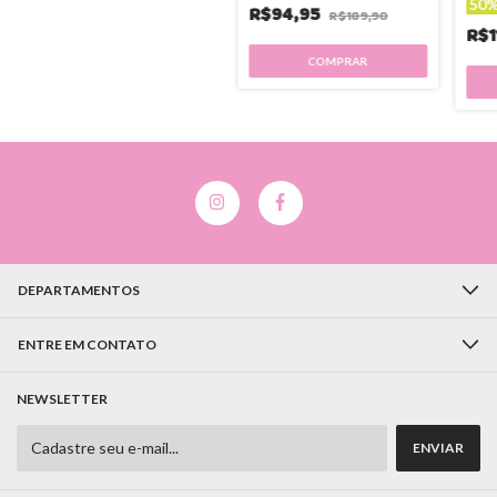
50%
R$94,95
R$189,90
R$1
COMPRAR
DEPARTAMENTOS
ENTRE EM CONTATO
NEWSLETTER