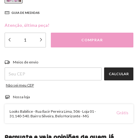
GUIA DE MEDIDAS
Atenção, última peça!
ALTERAR CEP
Entregas para o CEP:
Meios de envio
CALCULAR
Não sei meu CEP
Nossa loja
Looks Babilice - Rua Ilacir Pereira Lima, 506 - Loja 01 -
Grátis
31.140-540. Bairro Silveira, Belo Horizonte - MG
Pergunte e veja opiniões de quem já