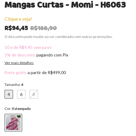
Mangas Curtas - Momi - H6063
Clique e veja!
R$94,45
R$188,90
O desconto pode mudar ao ser combinado com outras promoções.
10
x
de
R$9,45
sem juros
5% de desconto
pagando com Pix
Ver mais detalhes
Frete grátis
a partir de
R$499,00
Tamanho:
4
4
6
8
Cor:
Estampado