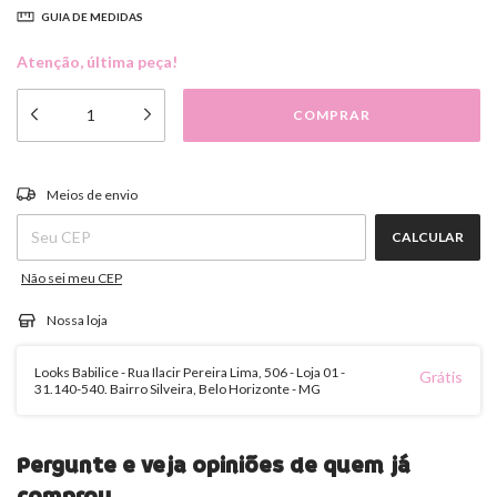
GUIA DE MEDIDAS
Atenção, última peça!
ALTERAR CEP
Entregas para o CEP:
Meios de envio
CALCULAR
Não sei meu CEP
Nossa loja
Looks Babilice - Rua Ilacir Pereira Lima, 506 - Loja 01 -
Grátis
31.140-540. Bairro Silveira, Belo Horizonte - MG
Pergunte e veja opiniões de quem já
comprou