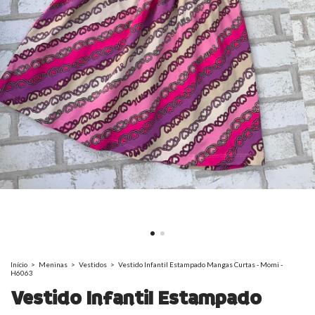
Início
>
Meninas
>
Vestidos
>
Vestido Infantil Estampado Mangas Curtas - Momi -
H6063
Vestido Infantil Estampado