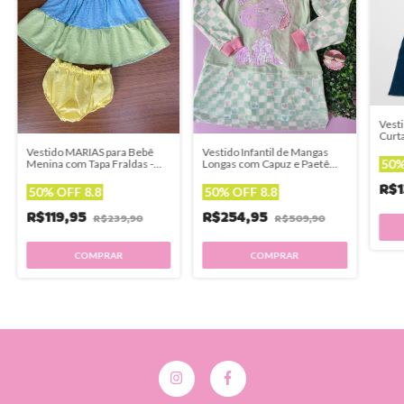
Vesti
Curta
Lulu
Vestido MARIAS para Bebê
Vestido Infantil de Mangas
50%
Menina com Tapa Fraldas -
Longas com Capuz e Paetê
Mon Sucré
SNOOPY - Petit Cherie
R$1
50% OFF 8.8
50% OFF 8.8
R$119,95
R$254,95
R$239,90
R$509,90
COMPRAR
COMPRAR